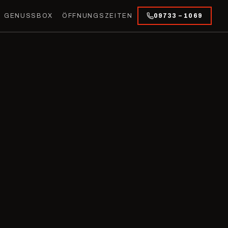
GENUSSBOX
ÖFFNUNGSZEITEN
09733 – 1069
ZGEREI